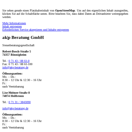
Sie sehen gerade einen Platzhalterinhalt von
OpenStreetMap
. Um auf den eigentlichen Inhalt zuzugreifen,
klicken Sie auf die Schaltfläche unten. Bitte beachten Sie, dass dabei Daten an Drittanbieter weitergegeben
werden.
Mehr Informationen
Inhalt entsperren
Erforderlichen Service akzeptieren und Inhalte entsperren
ak|p Beratung GmbH
Steuerberatungsgesellschaft
Robert-Bosch-Straße 5
74357 Bönnigheim
Tel.:
0 71 43 / 88 61-0
Fax: 0 71 43 / 88 61-100
info@akp-beratung.de
Öffnungszeiten:
Mo. – Do.:
8:30 – 12 Uhr & 12:30 – 16 Uhr
Fr.:
nach Vereinbarung
Lise-Meitner-Straße 8
74074 Heilbronn
Tel.:
0 71 31 / 3843090
info@akp-beratung.de
Öffnungszeiten:
Mo. – Do.:
8:30 – 12 Uhr & 12:30 – 16 Uhr
Fr.:
nach Vereinbarung