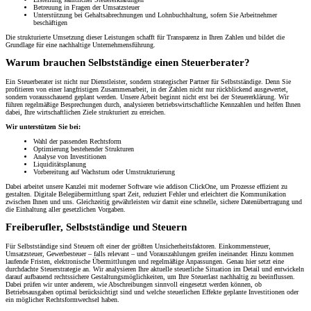
Betreuung in Fragen der Umsatzsteuer
Unterstützung bei Gehaltsabrechnungen und Lohnbuchhaltung, sofern Sie Arbeitnehmer
beschäftigen
Die strukturierte Umsetzung dieser Leistungen schafft für Transparenz in Ihren Zahlen und bildet die
Grundlage für eine nachhaltige Unternehmensführung.
Warum brauchen Selbstständige einen Steuerberater?
Ein Steuerberater ist nicht nur Dienstleister, sondern strategischer Partner für Selbstständige. Denn Sie
profitieren von einer langfristigen Zusammenarbeit, in der Zahlen nicht nur rückblickend ausgewertet,
sondern vorausschauend geplant werden. Unsere Arbeit beginnt nicht erst bei der Steuererklärung. Wir
führen regelmäßige Besprechungen durch, analysieren betriebswirtschaftliche Kennzahlen und helfen Ihnen
dabei, Ihre wirtschaftlichen Ziele strukturiert zu erreichen.
Wir unterstützen Sie bei:
Wahl der passenden Rechtsform
Optimierung bestehender Strukturen
Analyse von Investitionen
Liquiditätsplanung
Vorbereitung auf Wachstum oder Umstrukturierung
Dabei arbeitet unsere Kanzlei mit moderner Software wie addison ClickOne, um Prozesse effizient zu
gestalten. Digitale Belegübermittlung spart Zeit, reduziert Fehler und erleichtert die Kommunikation
zwischen Ihnen und uns. Gleichzeitig gewährleisten wir damit eine schnelle, sichere Datenübertragung und
die Einhaltung aller gesetzlichen Vorgaben.
Freiberufler, Selbstständige und Steuern
Für Selbstständige sind Steuern oft einer der größten Unsicherheitsfaktoren. Einkommensteuer,
Umsatzsteuer, Gewerbesteuer – falls relevant – und Vorauszahlungen greifen ineinander. Hinzu kommen
laufende Fristen, elektronische Übermittlungen und regelmäßige Anpassungen. Genau hier setzt eine
durchdachte Steuerstrategie an. Wir analysieren Ihre aktuelle steuerliche Situation im Detail und entwickeln
darauf aufbauend rechtssichere Gestaltungsmöglichkeiten, um Ihre Steuerlast nachhaltig zu beeinflussen.
Dabei prüfen wir unter anderem, wie Abschreibungen sinnvoll eingesetzt werden können, ob
Betriebsausgaben optimal berücksichtigt sind und welche steuerlichen Effekte geplante Investitionen oder
ein möglicher Rechtsformwechsel haben.