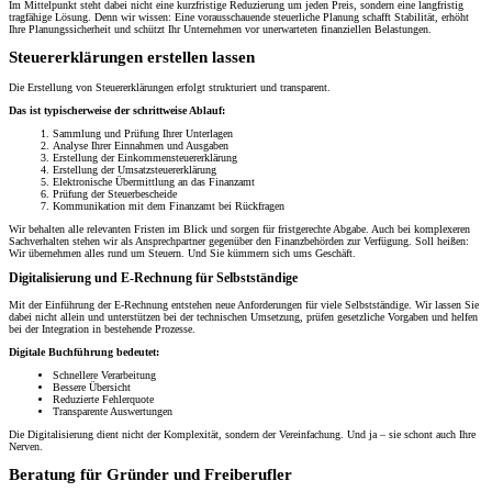
Im Mittelpunkt steht dabei nicht eine kurzfristige Reduzierung um jeden Preis, sondern eine langfristig
tragfähige Lösung. Denn wir wissen: Eine vorausschauende steuerliche Planung schafft Stabilität, erhöht
Ihre Planungssicherheit und schützt Ihr Unternehmen vor unerwarteten finanziellen Belastungen.
Steuererklärungen erstellen lassen
Die Erstellung von Steuererklärungen erfolgt strukturiert und transparent.
Das ist typischerweise der schrittweise Ablauf:
Sammlung und Prüfung Ihrer Unterlagen
Analyse Ihrer Einnahmen und Ausgaben
Erstellung der Einkommensteuererklärung
Erstellung der Umsatzsteuererklärung
Elektronische Übermittlung an das Finanzamt
Prüfung der Steuerbescheide
Kommunikation mit dem Finanzamt bei Rückfragen
Wir behalten alle relevanten Fristen im Blick und sorgen für fristgerechte Abgabe. Auch bei komplexeren
Sachverhalten stehen wir als Ansprechpartner gegenüber den Finanzbehörden zur Verfügung. Soll heißen:
Wir übernehmen alles rund um Steuern. Und Sie kümmern sich ums Geschäft.
Digitalisierung und E-Rechnung für Selbstständige
Mit der Einführung der E-Rechnung entstehen neue Anforderungen für viele Selbstständige. Wir lassen Sie
dabei nicht allein und unterstützen bei der technischen Umsetzung, prüfen gesetzliche Vorgaben und helfen
bei der Integration in bestehende Prozesse.
Digitale Buchführung bedeutet:
Schnellere Verarbeitung
Bessere Übersicht
Reduzierte Fehlerquote
Transparente Auswertungen
Die Digitalisierung dient nicht der Komplexität, sondern der Vereinfachung. Und ja – sie schont auch Ihre
Nerven.
Beratung für Gründer und Freiberufler