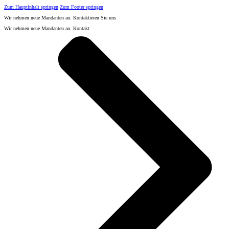
Zum Hauptinhalt springen
Zum Footer springen
Wir nehmen neue Mandanten an. Kontaktieren Sie uns
Wir nehmen neue Mandanten an. Kontakt
Startseite
Blog
Steuerberater Selbstständige Heilbronn
Steuerberater Selbstständige Heilbronn
Home
Fachgebiete
Steuer- & Rechtsberatung
Steuerberatung für Ärzte und Heilberufe
Steuerberatung für gemeinnützige Gesellschaften (NPOs)
Unternehmensnachfolge
Rechnungswesen
Lohnbuchhaltung- & Abrechnung
Planung & Controlling