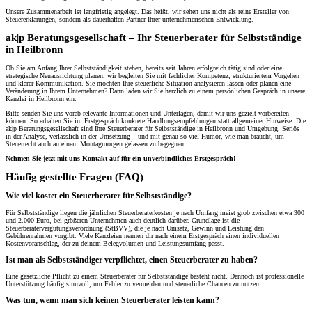
Unsere Zusammenarbeit ist langfristig angelegt. Das heißt, wir sehen uns nicht als reine Ersteller von
Steuererklärungen, sondern als dauerhaften Partner Ihrer unternehmerischen Entwicklung.
ak|p Beratungsgesellschaft – Ihr Steuerberater für Selbstständige
in Heilbronn
Ob Sie am Anfang Ihrer Selbstständigkeit stehen, bereits seit Jahren erfolgreich tätig sind oder eine
strategische Neuausrichtung planen, wir begleiten Sie mit fachlicher Kompetenz, strukturiertem Vorgehen
und klarer Kommunikation. Sie möchten Ihre steuerliche Situation analysieren lassen oder planen eine
Veränderung in Ihrem Unternehmen? Dann laden wir Sie herzlich zu einem persönlichen Gespräch in unsere
Kanzlei in Heilbronn ein.
Bitte senden Sie uns vorab relevante Informationen und Unterlagen, damit wir uns gezielt vorbereiten
können. So erhalten Sie im Erstgespräch konkrete Handlungsempfehlungen statt allgemeiner Hinweise. Die
ak|p Beratungsgesellschaft sind Ihre Steuerberater für Selbstständige in Heilbronn und Umgebung. Seriös
in der Analyse, verlässlich in der Umsetzung – und mit genau so viel Humor, wie man braucht, um
Steuerrecht auch an einem Montagmorgen gelassen zu begegnen.
Nehmen Sie jetzt mit uns Kontakt auf für ein unverbindliches Erstgespräch!
Häufig gestellte Fragen (FAQ)
Wie viel kostet ein Steuerberater für Selbstständige?
Für Selbstständige liegen die jährlichen Steuerberaterkosten je nach Umfang meist grob zwischen etwa 300
und 2.000 Euro, bei größeren Unternehmen auch deutlich darüber. Grundlage ist die
Steuerberatervergütungsverordnung (StBVV), die je nach Umsatz, Gewinn und Leistung den
Gebührenrahmen vorgibt. Viele Kanzleien nennen dir nach einem Erstgespräch einen individuellen
Kostenvoranschlag, der zu deinem Belegvolumen und Leistungsumfang passt.
Ist man als Selbstständiger verpflichtet, einen Steuerberater zu haben?
Eine gesetzliche Pflicht zu einem Steuerberater für Selbstständige besteht nicht. Dennoch ist professionelle
Unterstützung häufig sinnvoll, um Fehler zu vermeiden und steuerliche Chancen zu nutzen.
Was tun, wenn man sich keinen Steuerberater leisten kann?