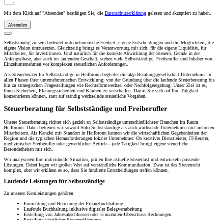
Mit dem Klick auf "Absenden" bestätigen Sie, die
Datenschutzerklärung
gelesen und akzeptiert zu haben.
Absenden
Selbstständig zu sein bedeutet unternehmerische Freiheit, eigene Entscheidungen und die Möglichkeit, die
eigene Vision umzusetzen. Gleichzeitig bringt es Verantwortung mit sich: für die eigene Liquidität, für
Mitarbeiter, für Investitionen. Und natürlich für die korrekte Abwicklung der Steuern. Gerade in der
Anfangsphase, aber auch im laufenden Geschäft, stehen viele Selbstständige, Freiberufler und Inhaber von
Einzelunternehmen vor komplexen steuerlichen Anforderungen.
Als Steuerberater für Selbstständige in Heilbronn begleitet die ak|p Beratungsgesellschaft Unternehmer in
allen Phasen ihrer unternehmerischen Entwicklung; von der Gründung über die laufende Steuerberatung bis
hin zu strategischen Fragestellungen wie Rechtsformwechsel oder Nachfolgeregelung. Unser Ziel ist es,
Ihnen Sicherheit, Planungssicherheit und Klarheit zu verschaffen. Damit Sie sich auf Ihre Tätigkeit
konzentrieren können, statt auf ständig wechselnde steuerliche Vorgaben.
Steuerberatung für Selbstständige und Freiberufler
Unsere Steuerberatung richtet sich gezielt an Selbstständige unterschiedlichster Branchen im Raum
Heilbronn. Dabei betreuen wir sowohl Solo-Selbstständige als auch wachsende Unternehmen mit mehreren
Mitarbeitern. Als Kanzlei mit Standort in Heilbronn kennen wir die wirtschaftlichen Gegebenheiten der
Region und die typischen Herausforderungen lokaler Unternehmer. Ob kreativer Dienstleister, IT-Berater,
medizinischer Freiberufler oder gewerblicher Betrieb – jede Tätigkeit bringt eigene steuerliche
Besonderheiten mit sich.
Wir analysieren Ihre individuelle Situation, prüfen Ihre aktuelle Steuerlast und entwickeln passende
Lösungen. Dabei legen wir großen Wert auf verständliche Kommunikation. Zwar ist das Steuerrecht
komplex, aber wir erklären es so, dass Sie fundierte Entscheidungen treffen können.
Laufende Leistungen für Selbstständige
Zu unseren Kernleistungen gehören:
Einrichtung und Betreuung der Finanzbuchhaltung
Laufende Buchhaltung inklusive digitaler Belegverarbeitung
Erstellung von Jahresabschlüssen oder Einnahmen-Überschuss-Rechnungen
Erstellung sämtlicher Steuererklärungen