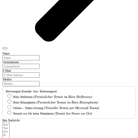
Über uns
Aktuelles
Blog
Videos
Beiträge
Karriere
Service
Downloads
Notfallordner
Kontakt
Vielen Dank für Ihr Interesse. Bitte tragen Sie Ihre Daten hier ein; wir werden uns schnellstmöglich
zurückmelden.
Name
Unternehmen
E-Mail
Telefon
Bevorzugter Kontakt- bzw. Betreuungsort
(Persönlicher Termin im Büro Heilbronn)
Büro Heilbronn
(Persönlicher Termin im Büro Bönnigheim)
Büro Bönnigheim
(Virtueller Termin per Microsoft Teams)
Online – Teams-Sitzung
(Termin bei Ihnen vor Ort)
Besuch vor Ort beim Mandanten
Ihre Nachricht