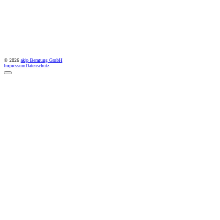
© 2026
ak|p Beratung GmbH
Impressum
Datenschutz