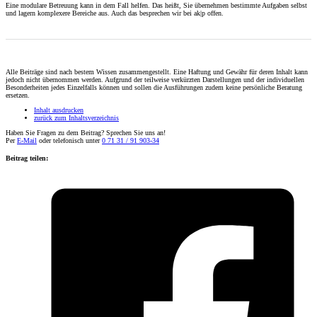
Eine modulare Betreuung kann in dem Fall helfen. Das heißt, Sie übernehmen bestimmte Aufgaben selbst
und lagern komplexere Bereiche aus. Auch das besprechen wir bei ak|p offen.
Alle Beiträge sind nach bestem Wissen zusammengestellt. Eine Haftung und Gewähr für deren Inhalt kann
jedoch nicht übernommen werden. Aufgrund der teilweise verkürzten Darstellungen und der individuellen
Besonderheiten jedes Einzelfalls können und sollen die Ausführungen zudem keine persönliche Beratung
ersetzen.
Inhalt ausdrucken
zurück zum Inhaltsverzeichnis
Haben Sie Fragen zu dem Beitrag? Sprechen Sie uns an!
Per
E-Mail
oder telefonisch unter
0 71 31 / 91 903-34
Beitrag teilen: