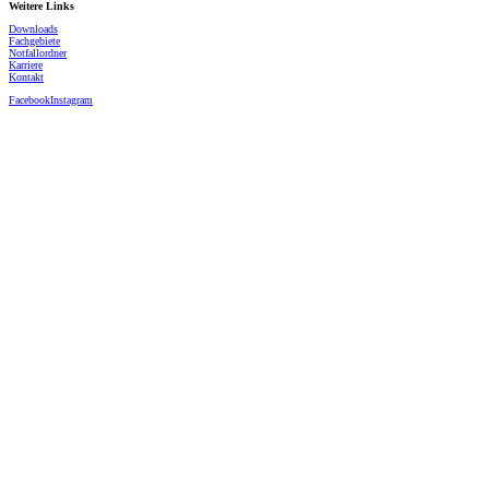
Weitere Links
Downloads
Fachgebiete
Notfallordner
Karriere
Kontakt
Facebook
Instagram