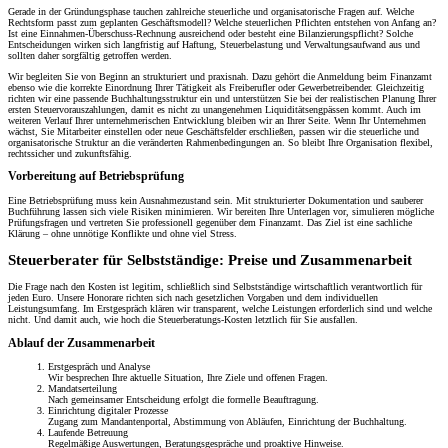
Gerade in der Gründungsphase tauchen zahlreiche steuerliche und organisatorische Fragen auf. Welche
Rechtsform passt zum geplanten Geschäftsmodell? Welche steuerlichen Pflichten entstehen von Anfang an?
Ist eine Einnahmen-Überschuss-Rechnung ausreichend oder besteht eine Bilanzierungspflicht? Solche
Entscheidungen wirken sich langfristig auf Haftung, Steuerbelastung und Verwaltungsaufwand aus und
sollten daher sorgfältig getroffen werden.
Wir begleiten Sie von Beginn an strukturiert und praxisnah. Dazu gehört die Anmeldung beim Finanzamt
ebenso wie die korrekte Einordnung Ihrer Tätigkeit als Freiberufler oder Gewerbetreibender. Gleichzeitig
richten wir eine passende Buchhaltungsstruktur ein und unterstützen Sie bei der realistischen Planung Ihrer
ersten Steuervorauszahlungen, damit es nicht zu unangenehmen Liquiditätsengpässen kommt. Auch im
weiteren Verlauf Ihrer unternehmerischen Entwicklung bleiben wir an Ihrer Seite. Wenn Ihr Unternehmen
wächst, Sie Mitarbeiter einstellen oder neue Geschäftsfelder erschließen, passen wir die steuerliche und
organisatorische Struktur an die veränderten Rahmenbedingungen an. So bleibt Ihre Organisation flexibel,
rechtssicher und zukunftsfähig.
Vorbereitung auf Betriebsprüfung
Eine Betriebsprüfung muss kein Ausnahmezustand sein. Mit strukturierter Dokumentation und sauberer
Buchführung lassen sich viele Risiken minimieren. Wir bereiten Ihre Unterlagen vor, simulieren mögliche
Prüfungsfragen und vertreten Sie professionell gegenüber dem Finanzamt. Das Ziel ist eine sachliche
Klärung – ohne unnötige Konflikte und ohne viel Stress.
Steuerberater für Selbstständige: Preise und Zusammenarbeit
Die Frage nach den Kosten ist legitim, schließlich sind Selbstständige wirtschaftlich verantwortlich für
jeden Euro. Unsere Honorare richten sich nach gesetzlichen Vorgaben und dem individuellen
Leistungsumfang. Im Erstgespräch klären wir transparent, welche Leistungen erforderlich sind und welche
nicht. Und damit auch, wie hoch die Steuerberatungs-Kosten letztlich für Sie ausfallen.
Ablauf der Zusammenarbeit
Erstgespräch und Analyse
Wir besprechen Ihre aktuelle Situation, Ihre Ziele und offenen Fragen.
Mandatserteilung
Nach gemeinsamer Entscheidung erfolgt die formelle Beauftragung.
Einrichtung digitaler Prozesse
Zugang zum Mandantenportal, Abstimmung von Abläufen, Einrichtung der Buchhaltung.
Laufende Betreuung
Regelmäßige Auswertungen, Beratungsgespräche und proaktive Hinweise.